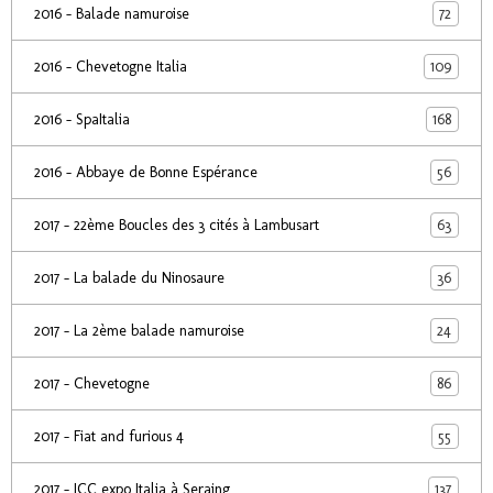
72
2016 - Balade namuroise
109
2016 - Chevetogne Italia
168
2016 - SpaItalia
56
2016 - Abbaye de Bonne Espérance
63
2017 - 22ème Boucles des 3 cités à Lambusart
36
2017 - La balade du Ninosaure
24
2017 - La 2ème balade namuroise
86
2017 - Chevetogne
55
2017 - Fiat and furious 4
137
2017 - ICC expo Italia à Seraing