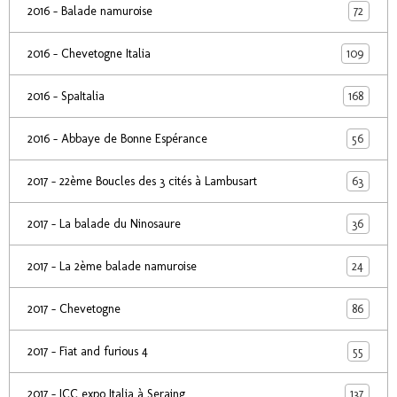
72
2016 - Balade namuroise
109
2016 - Chevetogne Italia
168
2016 - SpaItalia
56
2016 - Abbaye de Bonne Espérance
63
2017 - 22ème Boucles des 3 cités à Lambusart
36
2017 - La balade du Ninosaure
24
2017 - La 2ème balade namuroise
86
2017 - Chevetogne
55
2017 - Fiat and furious 4
137
2017 - ICC expo Italia à Seraing