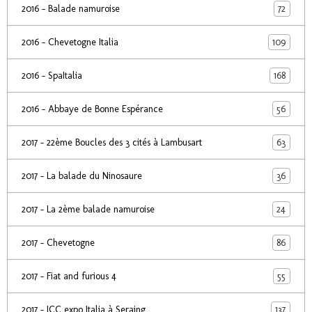
72
2016 - Balade namuroise
109
2016 - Chevetogne Italia
168
2016 - SpaItalia
56
2016 - Abbaye de Bonne Espérance
63
2017 - 22ème Boucles des 3 cités à Lambusart
36
2017 - La balade du Ninosaure
24
2017 - La 2ème balade namuroise
86
2017 - Chevetogne
55
2017 - Fiat and furious 4
137
2017 - ICC expo Italia à Seraing