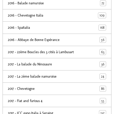
72
2016 - Balade namuroise
109
2016 - Chevetogne Italia
168
2016 - SpaItalia
56
2016 - Abbaye de Bonne Espérance
63
2017 - 22ème Boucles des 3 cités à Lambusart
36
2017 - La balade du Ninosaure
24
2017 - La 2ème balade namuroise
86
2017 - Chevetogne
55
2017 - Fiat and furious 4
137
2017 - ICC expo Italia à Seraing