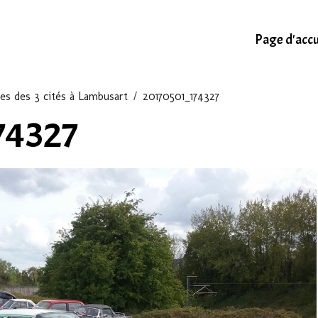
Page d'accu
es des 3 cités à Lambusart
20170501_174327
74327