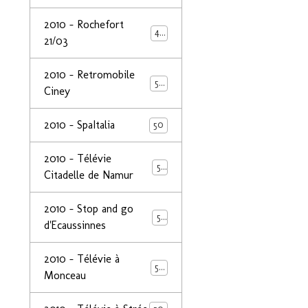
2010 - Rochefort
47
21/03
2010 - Retromobile
50
Ciney
2010 - SpaItalia
50
2010 - Télévie
50
Citadelle de Namur
2010 - Stop and go
50
d'Ecaussinnes
2010 - Télévie à
50
Monceau