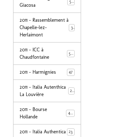
50
Giacosa
2011 - Rassemblement à
Chapelle-lez-
32
Herlaimont
2011 - ICC à
50
Chaudfontaine
2011 - Harmignies
47
2011 - Italia Autenthica
23
La Louvière
2011 - Bourse
40
Hollande
2011 - Italia Authentica
23