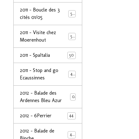
2011 - Boucle des 3
50
cités 01/05
2011 - Visite chez
50
Moerenhout
2011 - SpaItalia
50
2011 - Stop and go
44
Ecaussinnes
2012 - Balade des
0
Ardennes Bleu Azur
2012 - 6Perrier
44
2012 - Balade de
48
Binche