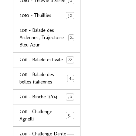
2010 - Télévie à Strée
50
2010 - Thuillies
50
2011 - Balade des
Ardennes, Trajectoire
24
Bleu Azur
2011 - Balade estivale
22
2011 - Balade des
49
belles italiennes
2011 - Binche 17/04
50
2011 - Challenge
50
Agnelli
2011 - Challenge Dante