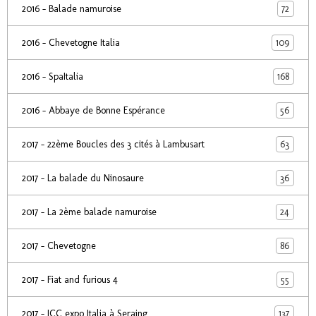
72
2016 - Balade namuroise
109
2016 - Chevetogne Italia
168
2016 - SpaItalia
56
2016 - Abbaye de Bonne Espérance
63
2017 - 22ème Boucles des 3 cités à Lambusart
36
2017 - La balade du Ninosaure
24
2017 - La 2ème balade namuroise
86
2017 - Chevetogne
55
2017 - Fiat and furious 4
137
2017 - ICC expo Italia à Seraing