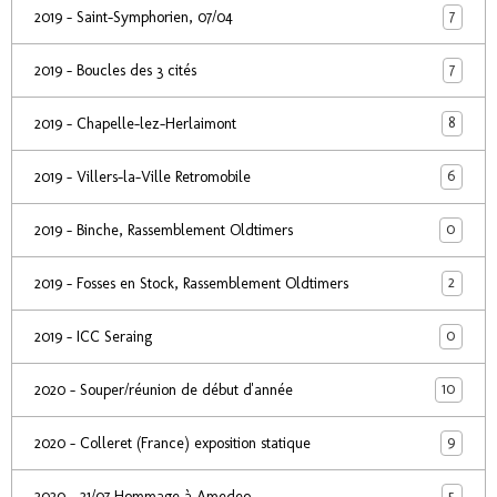
7
2019 - Saint-Symphorien, 07/04
7
2019 - Boucles des 3 cités
8
2019 - Chapelle-lez-Herlaimont
6
2019 - Villers-la-Ville Retromobile
0
2019 - Binche, Rassemblement Oldtimers
2
2019 - Fosses en Stock, Rassemblement Oldtimers
0
2019 - ICC Seraing
10
2020 - Souper/réunion de début d'année
9
2020 - Colleret (France) exposition statique
5
2020 - 21/07 Hommage à Amedeo