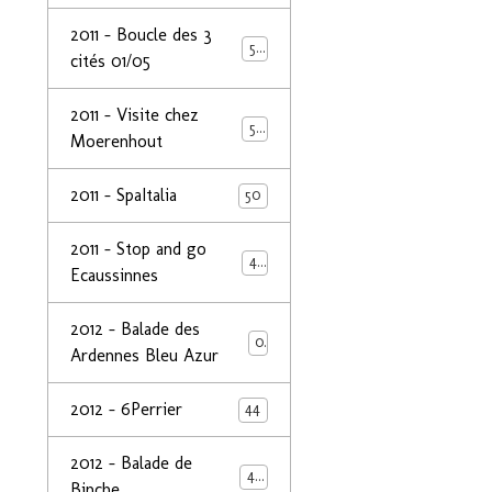
2011 - Boucle des 3
50
cités 01/05
2011 - Visite chez
50
Moerenhout
2011 - SpaItalia
50
2011 - Stop and go
44
Ecaussinnes
2012 - Balade des
0
Ardennes Bleu Azur
2012 - 6Perrier
44
2012 - Balade de
48
Binche