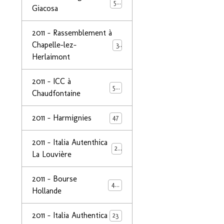
50
Giacosa
2011 - Rassemblement à
Chapelle-lez-
32
Herlaimont
2011 - ICC à
50
Chaudfontaine
2011 - Harmignies
47
2011 - Italia Autenthica
23
La Louvière
2011 - Bourse
40
Hollande
2011 - Italia Authentica
23