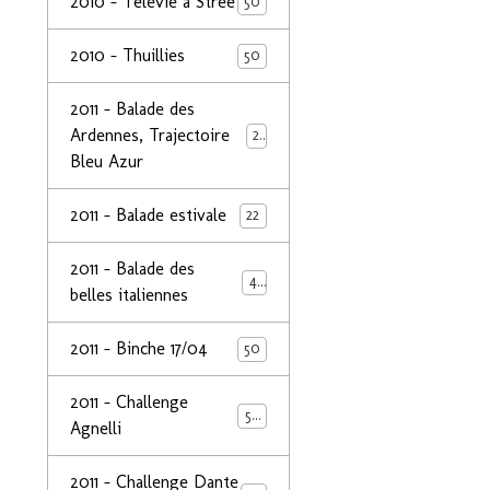
2010 - Télévie à Strée
50
2010 - Thuillies
50
2011 - Balade des
Ardennes, Trajectoire
24
Bleu Azur
2011 - Balade estivale
22
2011 - Balade des
49
belles italiennes
2011 - Binche 17/04
50
2011 - Challenge
50
Agnelli
2011 - Challenge Dante