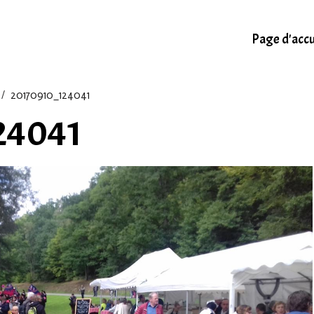
Page d'accu
20170910_124041
24041