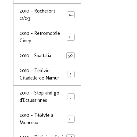
2010 - Rochefort
47
21/03
2010 - Retromobile
50
Ciney
2010 - SpaItalia
50
2010 - Télévie
50
Citadelle de Namur
2010 - Stop and go
50
d'Ecaussinnes
2010 - Télévie à
50
Monceau