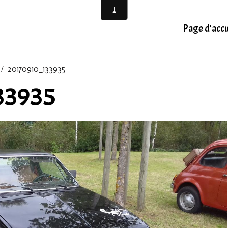
Page d'accu
20170910_133935
33935