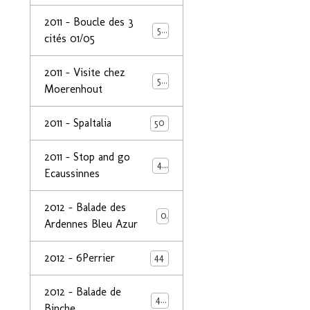
2011 - Boucle des 3
50
cités 01/05
2011 - Visite chez
50
Moerenhout
2011 - SpaItalia
50
2011 - Stop and go
44
Ecaussinnes
2012 - Balade des
0
Ardennes Bleu Azur
2012 - 6Perrier
44
2012 - Balade de
48
Binche