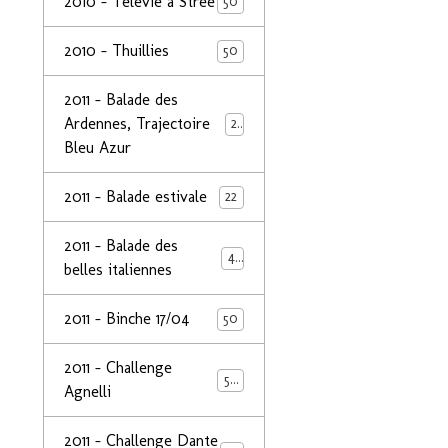
2010 - Télévie à Strée
50
2010 - Thuillies
50
2011 - Balade des
Ardennes, Trajectoire
24
Bleu Azur
2011 - Balade estivale
22
2011 - Balade des
49
belles italiennes
2011 - Binche 17/04
50
2011 - Challenge
50
Agnelli
2011 - Challenge Dante