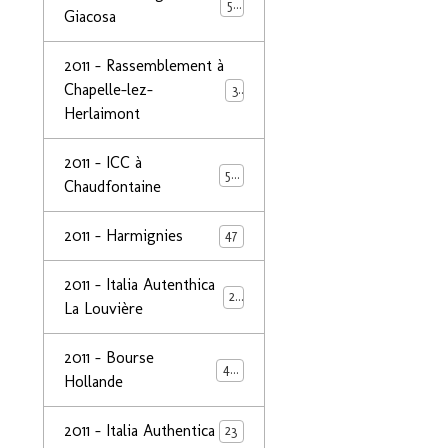
50
Giacosa
2011 - Rassemblement à
Chapelle-lez-
32
Herlaimont
2011 - ICC à
50
Chaudfontaine
2011 - Harmignies
47
2011 - Italia Autenthica
23
La Louvière
2011 - Bourse
40
Hollande
2011 - Italia Authentica
23