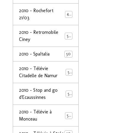
2010 - Rochefort
47
21/03
2010 - Retromobile
50
Ciney
2010 - SpaItalia
50
2010 - Télévie
50
Citadelle de Namur
2010 - Stop and go
50
d'Ecaussinnes
2010 - Télévie à
50
Monceau