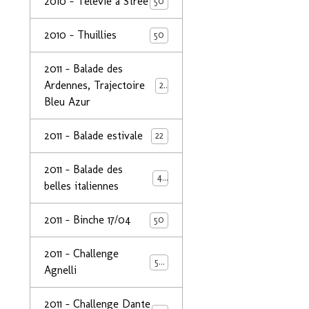
2010 - Télévie à Strée
50
2010 - Thuillies
50
2011 - Balade des
Ardennes, Trajectoire
24
Bleu Azur
2011 - Balade estivale
22
2011 - Balade des
49
belles italiennes
2011 - Binche 17/04
50
2011 - Challenge
50
Agnelli
2011 - Challenge Dante