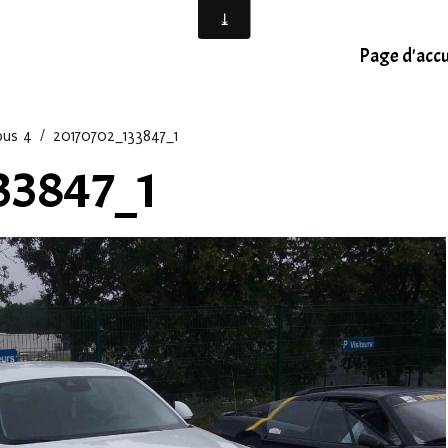
Page d'accu
ous 4
20170702_133847_1
33847_1