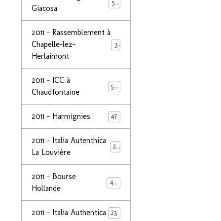
50
Giacosa
2011 - Rassemblement à
Chapelle-lez-
32
Herlaimont
2011 - ICC à
50
Chaudfontaine
2011 - Harmignies
47
2011 - Italia Autenthica
23
La Louvière
2011 - Bourse
40
Hollande
2011 - Italia Authentica
23