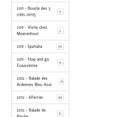
2011 - Boucle des 3
50
cités 01/05
2011 - Visite chez
50
Moerenhout
2011 - SpaItalia
50
2011 - Stop and go
44
Ecaussinnes
2012 - Balade des
0
Ardennes Bleu Azur
2012 - 6Perrier
44
2012 - Balade de
48
Binche