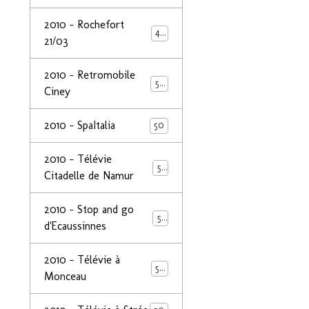
2010 - Rochefort
47
21/03
2010 - Retromobile
50
Ciney
2010 - SpaItalia
50
2010 - Télévie
50
Citadelle de Namur
2010 - Stop and go
50
d'Ecaussinnes
2010 - Télévie à
50
Monceau