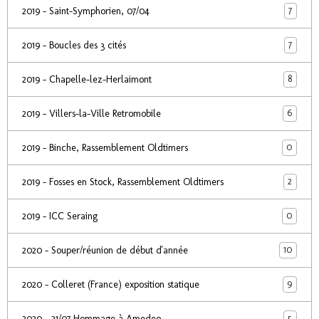
7
2019 - Saint-Symphorien, 07/04
7
2019 - Boucles des 3 cités
8
2019 - Chapelle-lez-Herlaimont
6
2019 - Villers-la-Ville Retromobile
0
2019 - Binche, Rassemblement Oldtimers
2
2019 - Fosses en Stock, Rassemblement Oldtimers
0
2019 - ICC Seraing
10
2020 - Souper/réunion de début d'année
9
2020 - Colleret (France) exposition statique
5
2020 - 21/07 Hommage à Amedeo