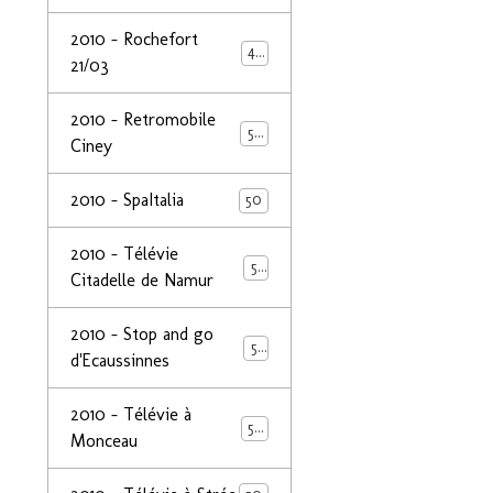
2010 - Rochefort
47
21/03
2010 - Retromobile
50
Ciney
2010 - SpaItalia
50
2010 - Télévie
50
Citadelle de Namur
2010 - Stop and go
50
d'Ecaussinnes
2010 - Télévie à
50
Monceau