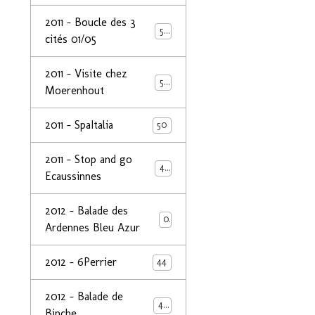
2011 - Boucle des 3
50
cités 01/05
2011 - Visite chez
50
Moerenhout
2011 - SpaItalia
50
2011 - Stop and go
44
Ecaussinnes
2012 - Balade des
0
Ardennes Bleu Azur
2012 - 6Perrier
44
2012 - Balade de
48
Binche