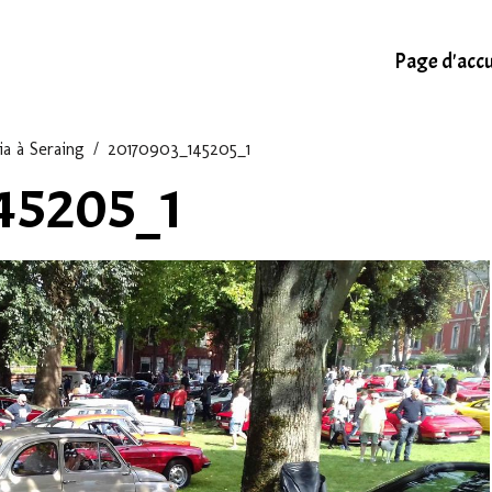
Page d'accu
ia à Seraing
20170903_145205_1
45205_1