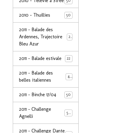
2010 - Télévie à Strée
50
2010 - Thuillies
50
2011 - Balade des
Ardennes, Trajectoire
24
Bleu Azur
2011 - Balade estivale
22
2011 - Balade des
49
belles italiennes
2011 - Binche 17/04
50
2011 - Challenge
50
Agnelli
2011 - Challenge Dante