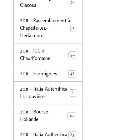
50
Giacosa
2011 - Rassemblement à
Chapelle-lez-
32
Herlaimont
2011 - ICC à
50
Chaudfontaine
2011 - Harmignies
47
2011 - Italia Autenthica
23
La Louvière
2011 - Bourse
40
Hollande
2011 - Italia Authentica
23