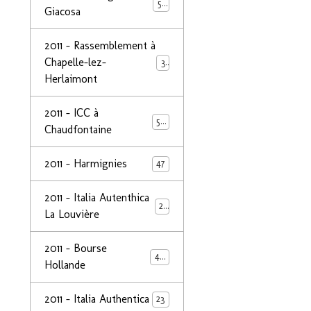
50
Giacosa
2011 - Rassemblement à
Chapelle-lez-
32
Herlaimont
2011 - ICC à
50
Chaudfontaine
2011 - Harmignies
47
2011 - Italia Autenthica
23
La Louvière
2011 - Bourse
40
Hollande
2011 - Italia Authentica
23