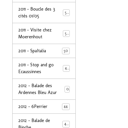
2011 - Boucle des 3
50
cités 01/05
2011 - Visite chez
50
Moerenhout
2011 - SpaItalia
50
2011 - Stop and go
44
Ecaussinnes
2012 - Balade des
0
Ardennes Bleu Azur
2012 - 6Perrier
44
2012 - Balade de
48
Binche