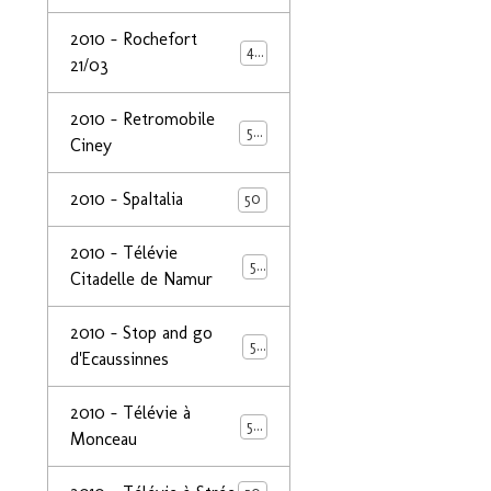
2010 - Rochefort
47
21/03
2010 - Retromobile
50
Ciney
2010 - SpaItalia
50
2010 - Télévie
50
Citadelle de Namur
2010 - Stop and go
50
d'Ecaussinnes
2010 - Télévie à
50
Monceau