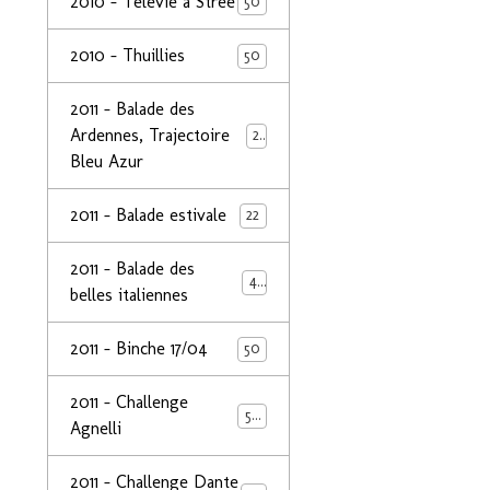
2010 - Télévie à Strée
50
2010 - Thuillies
50
2011 - Balade des
Ardennes, Trajectoire
24
Bleu Azur
2011 - Balade estivale
22
2011 - Balade des
49
belles italiennes
2011 - Binche 17/04
50
2011 - Challenge
50
Agnelli
2011 - Challenge Dante