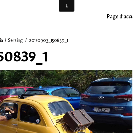
Page d'accu
ia à Seraing
20170903_150839_1
50839_1