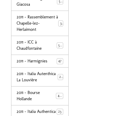
50
Giacosa
2011 - Rassemblement à
Chapelle-lez-
32
Herlaimont
2011 - ICC à
50
Chaudfontaine
2011 - Harmignies
47
2011 - Italia Autenthica
23
La Louvière
2011 - Bourse
40
Hollande
2011 - Italia Authentica
23