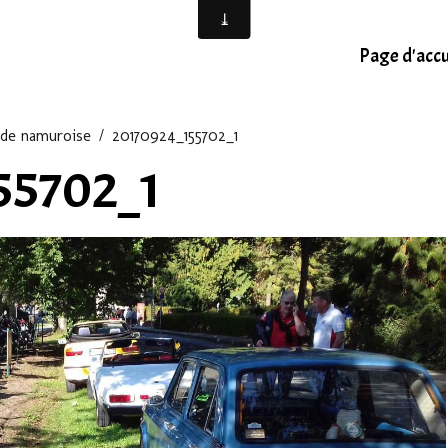
Page d'accu
ade namuroise
20170924_155702_1
55702_1