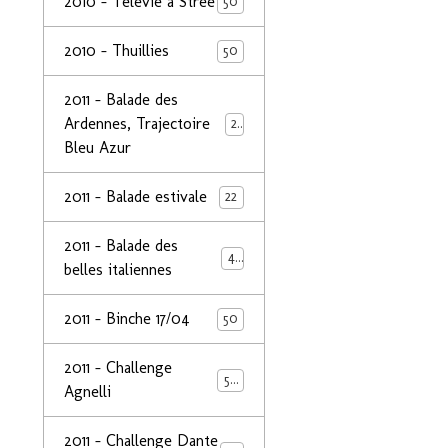
2010 - Télévie à Strée
50
2010 - Thuillies
50
2011 - Balade des
Ardennes, Trajectoire
24
Bleu Azur
2011 - Balade estivale
22
2011 - Balade des
49
belles italiennes
2011 - Binche 17/04
50
2011 - Challenge
50
Agnelli
2011 - Challenge Dante