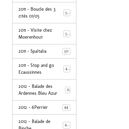
2011 - Boucle des 3
50
cités 01/05
2011 - Visite chez
50
Moerenhout
2011 - SpaItalia
50
2011 - Stop and go
44
Ecaussinnes
2012 - Balade des
0
Ardennes Bleu Azur
2012 - 6Perrier
44
2012 - Balade de
48
Binche