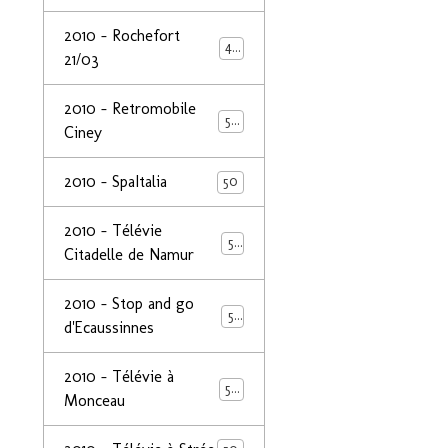
2010 - Rochefort
47
21/03
2010 - Retromobile
50
Ciney
2010 - SpaItalia
50
2010 - Télévie
50
Citadelle de Namur
2010 - Stop and go
50
d'Ecaussinnes
2010 - Télévie à
50
Monceau