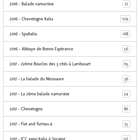
72
2016 - Balade namuroise
109
2016 - Chevetogne Italia
168
2016 - SpaItalia
56
2016 - Abbaye de Bonne Espérance
63
2017 - 22ème Boucles des 3 cités à Lambusart
36
2017 - La balade du Ninosaure
24
2017 - La 2ème balade namuroise
86
2017 - Chevetogne
55
2017 - Fiat and furious 4
137
2017 - ICC expo Italia à Seraing