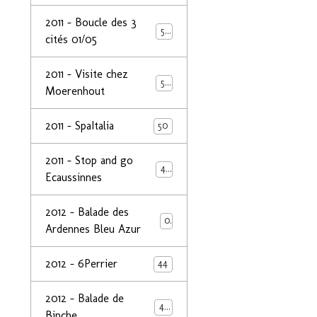
2011 - Boucle des 3
50
cités 01/05
2011 - Visite chez
50
Moerenhout
2011 - SpaItalia
50
2011 - Stop and go
44
Ecaussinnes
2012 - Balade des
0
Ardennes Bleu Azur
2012 - 6Perrier
44
2012 - Balade de
48
Binche