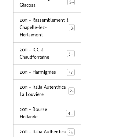
50
Giacosa
2011 - Rassemblement à
Chapelle-lez-
32
Herlaimont
2011 - ICC à
50
Chaudfontaine
2011 - Harmignies
47
2011 - Italia Autenthica
23
La Louvière
2011 - Bourse
40
Hollande
2011 - Italia Authentica
23