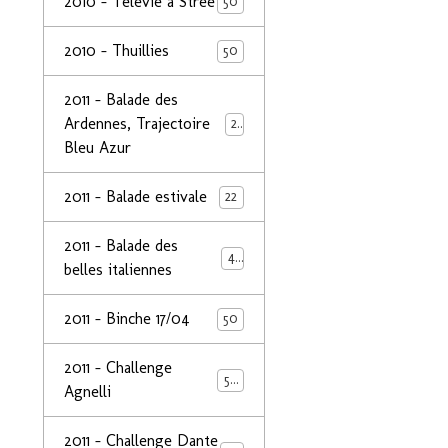
2010 - Télévie à Strée
50
2010 - Thuillies
50
2011 - Balade des
Ardennes, Trajectoire
24
Bleu Azur
2011 - Balade estivale
22
2011 - Balade des
49
belles italiennes
2011 - Binche 17/04
50
2011 - Challenge
50
Agnelli
2011 - Challenge Dante