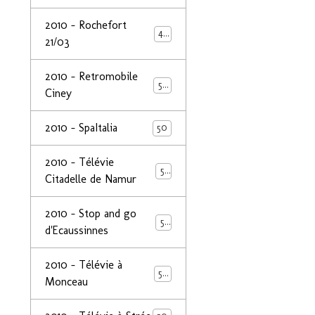
2010 - Rochefort
47
21/03
2010 - Retromobile
50
Ciney
2010 - SpaItalia
50
2010 - Télévie
50
Citadelle de Namur
2010 - Stop and go
50
d'Ecaussinnes
2010 - Télévie à
50
Monceau