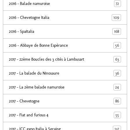
72
2016 - Balade namuroise
109
2016 - Chevetogne Italia
168
2016 - SpaItalia
56
2016 - Abbaye de Bonne Espérance
63
2017 - 22ème Boucles des 3 cités à Lambusart
36
2017 - La balade du Ninosaure
24
2017 - La 2ème balade namuroise
86
2017 - Chevetogne
55
2017 - Fiat and furious 4
137
2017 - ICC expo Italia à Seraing