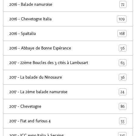
72
2016 - Balade namuroise
109
2016 - Chevetogne Italia
168
2016 - SpaItalia
56
2016 - Abbaye de Bonne Espérance
63
2017 - 22ème Boucles des 3 cités à Lambusart
36
2017 - La balade du Ninosaure
24
2017 - La 2ème balade namuroise
86
2017 - Chevetogne
55
2017 - Fiat and furious 4
137
2017 - ICC expo Italia à Seraing