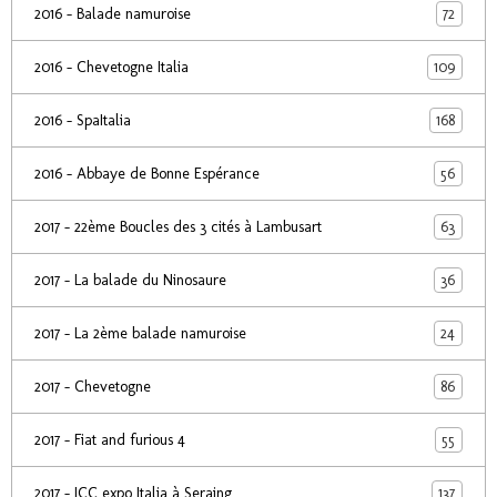
72
2016 - Balade namuroise
109
2016 - Chevetogne Italia
168
2016 - SpaItalia
56
2016 - Abbaye de Bonne Espérance
63
2017 - 22ème Boucles des 3 cités à Lambusart
36
2017 - La balade du Ninosaure
24
2017 - La 2ème balade namuroise
86
2017 - Chevetogne
55
2017 - Fiat and furious 4
137
2017 - ICC expo Italia à Seraing