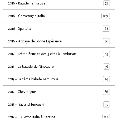
72
2016 - Balade namuroise
109
2016 - Chevetogne Italia
168
2016 - SpaItalia
56
2016 - Abbaye de Bonne Espérance
63
2017 - 22ème Boucles des 3 cités à Lambusart
36
2017 - La balade du Ninosaure
24
2017 - La 2ème balade namuroise
86
2017 - Chevetogne
55
2017 - Fiat and furious 4
137
2017 - ICC expo Italia à Seraing