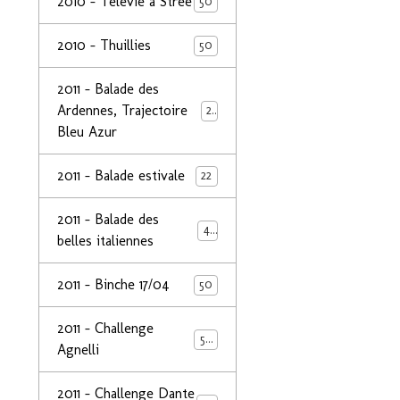
2010 - Télévie à Strée
50
2010 - Thuillies
50
2011 - Balade des
Ardennes, Trajectoire
24
Bleu Azur
2011 - Balade estivale
22
2011 - Balade des
49
belles italiennes
2011 - Binche 17/04
50
2011 - Challenge
50
Agnelli
2011 - Challenge Dante