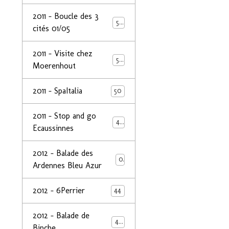
2011 - Boucle des 3
50
cités 01/05
2011 - Visite chez
50
Moerenhout
2011 - SpaItalia
50
2011 - Stop and go
44
Ecaussinnes
2012 - Balade des
0
Ardennes Bleu Azur
2012 - 6Perrier
44
2012 - Balade de
48
Binche