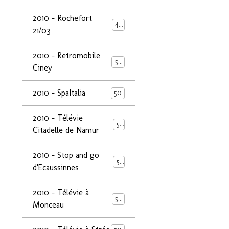
2010 - Rochefort
47
21/03
2010 - Retromobile
50
Ciney
2010 - SpaItalia
50
2010 - Télévie
50
Citadelle de Namur
2010 - Stop and go
50
d'Ecaussinnes
2010 - Télévie à
50
Monceau