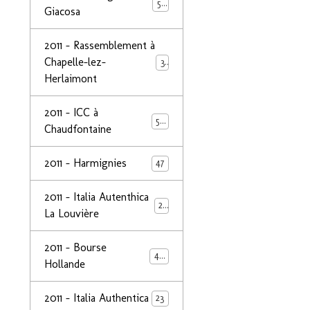
50
Giacosa
2011 - Rassemblement à
Chapelle-lez-
32
Herlaimont
2011 - ICC à
50
Chaudfontaine
2011 - Harmignies
47
2011 - Italia Autenthica
23
La Louvière
2011 - Bourse
40
Hollande
2011 - Italia Authentica
23