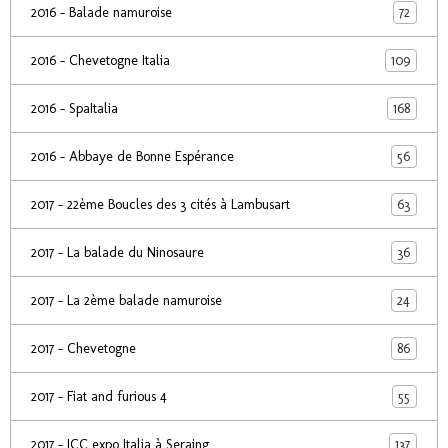
72
2016 - Balade namuroise
109
2016 - Chevetogne Italia
168
2016 - SpaItalia
56
2016 - Abbaye de Bonne Espérance
63
2017 - 22ème Boucles des 3 cités à Lambusart
36
2017 - La balade du Ninosaure
24
2017 - La 2ème balade namuroise
86
2017 - Chevetogne
55
2017 - Fiat and furious 4
137
2017 - ICC expo Italia à Seraing