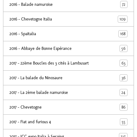
72
2016 - Balade namuroise
109
2016 - Chevetogne Italia
168
2016 - SpaItalia
56
2016 - Abbaye de Bonne Espérance
63
2017 - 22ème Boucles des 3 cités à Lambusart
36
2017 - La balade du Ninosaure
24
2017 - La 2ème balade namuroise
86
2017 - Chevetogne
55
2017 - Fiat and furious 4
137
2017 - ICC expo Italia à Seraing