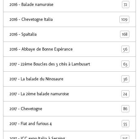
72
2016 - Balade namuroise
109
2016 - Chevetogne Italia
168
2016 - SpaItalia
56
2016 - Abbaye de Bonne Espérance
63
2017 - 22ème Boucles des 3 cités à Lambusart
36
2017 - La balade du Ninosaure
24
2017 - La 2ème balade namuroise
86
2017 - Chevetogne
55
2017 - Fiat and furious 4
137
2017 - ICC expo Italia à Seraing