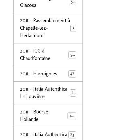
50
Giacosa
2011 - Rassemblement à
Chapelle-lez-
32
Herlaimont
2011 - ICC à
50
Chaudfontaine
2011 - Harmignies
47
2011 - Italia Autenthica
23
La Louvière
2011 - Bourse
40
Hollande
2011 - Italia Authentica
23