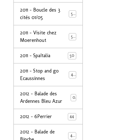
2011 - Boucle des 3
50
cités 01/05
2011 - Visite chez
50
Moerenhout
2011 - SpaItalia
50
2011 - Stop and go
44
Ecaussinnes
2012 - Balade des
0
Ardennes Bleu Azur
2012 - 6Perrier
44
2012 - Balade de
48
Binche