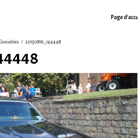
Page d'accu
Gosselies
20150816_144448
44448