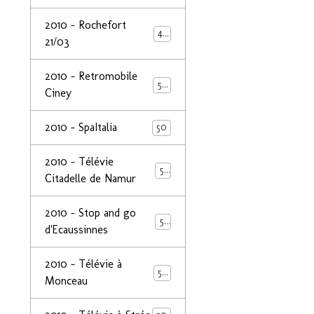
2010 - Rochefort
47
21/03
2010 - Retromobile
50
Ciney
2010 - SpaItalia
50
2010 - Télévie
50
Citadelle de Namur
2010 - Stop and go
50
d'Ecaussinnes
2010 - Télévie à
50
Monceau