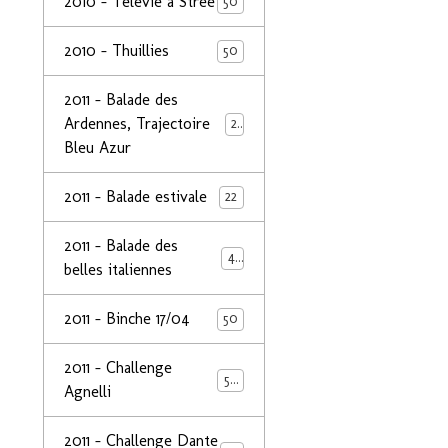
2010 - Télévie à Strée
50
2010 - Thuillies
50
2011 - Balade des
Ardennes, Trajectoire
24
Bleu Azur
2011 - Balade estivale
22
2011 - Balade des
49
belles italiennes
2011 - Binche 17/04
50
2011 - Challenge
50
Agnelli
2011 - Challenge Dante